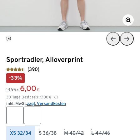
1/4
Sportradler, Alloverprint
(390)
-33%
6,00
14,99
€
€
30-Tage-Bestpreis:
9,00
€
inkl. MwSt.
zzgl. Versandkosten
XS 32/34
S 36/38
M 40/42
L 44/46