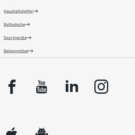
Haushaltshelfer
Bettwäsche
Sportgeräte
Balkonmöbel
facebook
youtube
linkedin
instagram
appleinc
android