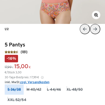
1/2
5 Pantys
(181)
-16%
15,00
17,99
€
€
€/Stück
3,00
30-Tage-Bestpreis:
17,99
€
inkl. MwSt.
zzgl. Versandkosten
S 36/38
M 40/42
L 44/46
XL 48/50
XXL 52/54