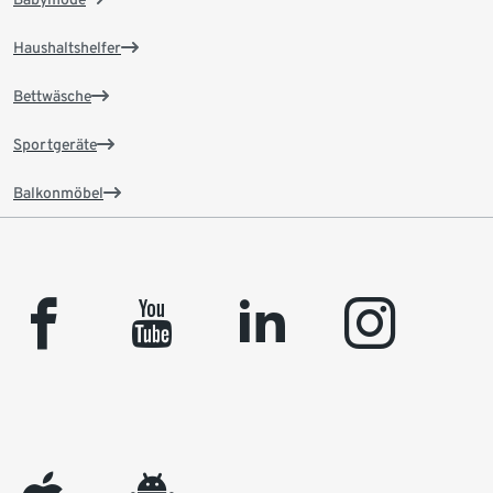
Haushaltshelfer
Bettwäsche
Sportgeräte
Balkonmöbel
facebook
youtube
linkedin
instagram