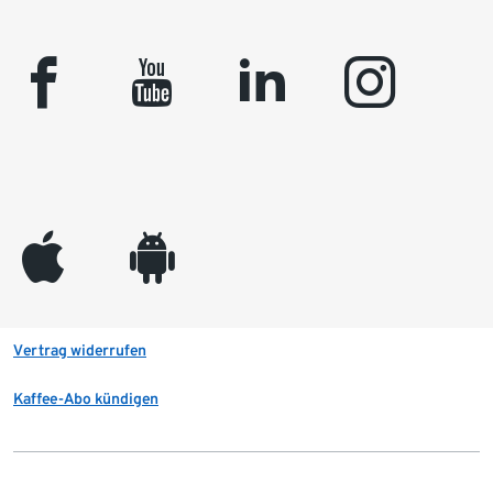
facebook
youtube
linkedin
instagram
appleinc
android
Vertrag widerrufen
Kaffee-Abo kündigen