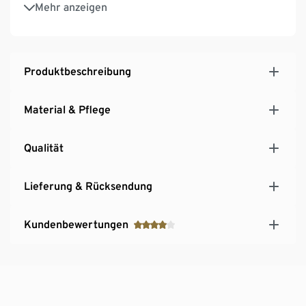
Längenverstellbare Träger
Mehr anzeigen
Racerback
Größenempfehlung:
Gr. 36: Cups 75A, 70 – 75B
Gr. 38: Cups 80A, 75 – 80B, 75C
Produktbeschreibung
Gr. 40: Cups 85A, 80B, 75C
Gr. 42: Cups 85B, 80C
Material & Pflege
Qualität
Lieferung & Rücksendung
Kundenbewertungen