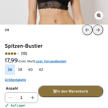
1/8
Spitzen-Bustier
(13)
17,99
inkl. MwSt.
zzgl. Versandkosten
€
36
38
40
42
Größentabelle
Anzahl
In den Warenkorb
Auf Lager