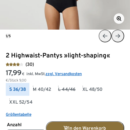
1/5
2 Highwaist-Pantys »light-shaping«
(30)
17,99
inkl. MwSt.
zzgl. Versandkosten
€
€/Stück
9,00
S 36/38
M 40/42
L 44/46
XL 48/50
XXL 52/54
Größentabelle
Anzahl
In den Warenkorb