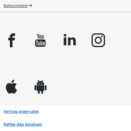
Balkonmöbel
facebook
youtube
linkedin
instagram
appleinc
android
Vertrag widerrufen
Kaffee-Abo kündigen