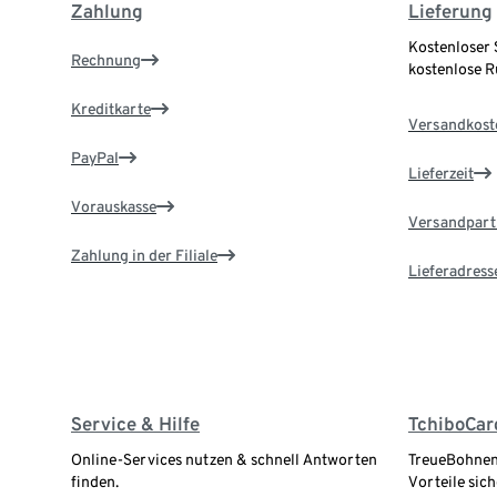
Zahlung
Lieferung
Kostenloser 
Rechnung
kostenlose 
Kreditkarte
Versandkost
PayPal
Lieferzeit
Vorauskasse
Versandpart
Zahlung in der Filiale
Lieferadress
Service & Hilfe
TchiboCar
Online-Services nutzen & schnell Antworten
TreueBohnen
finden.
Vorteile sich