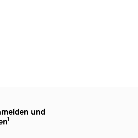
nmelden und
en¹