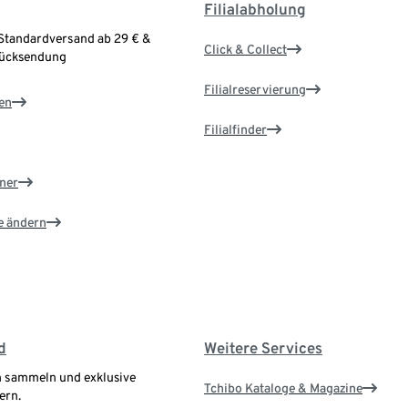
Filialabholung
Standardversand ab 29 € &
Click & Collect
Rücksendung
Filialreservierung
en
Filialfinder
ner
e ändern
d
Weitere Services
 sammeln und exklusive
Tchibo Kataloge & Magazine
ern.