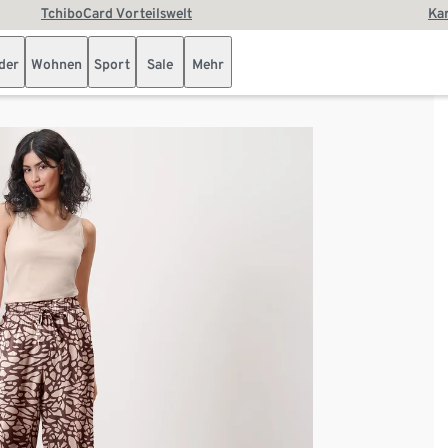
TchiboCard Vorteilswelt
Kar
der
Wohnen
Sport
Sale
Mehr