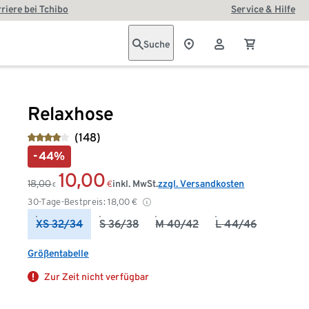
riere bei Tchibo
Service & Hilfe
Suche
Relaxhose
(148)
-44%
10,00
18,00
inkl. MwSt.
zzgl. Versandkosten
€
€
30-Tage-Bestpreis:
18,00
€
XS 32/34
S 36/38
M 40/42
L 44/46
Größentabelle
Zur Zeit nicht verfügbar