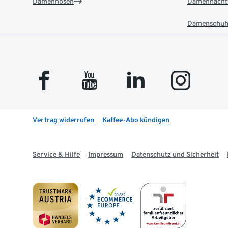
Damenhosen
Damennacht
Damenschuh
facebook
youtube
linkedin
instagram
Vertrag widerrufen
Kaffee-Abo kündigen
Service & Hilfe
Impressum
Datenschutz und Sicherheit