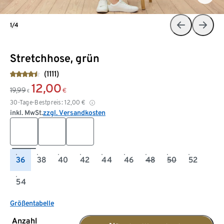
1/4
Stretchhose, grün
(1111)
12,00
19,99
€
€
30-Tage-Bestpreis:
12,00
€
inkl. MwSt.
zzgl. Versandkosten
36
38
40
42
44
46
48
50
52
54
Größentabelle
Anzahl