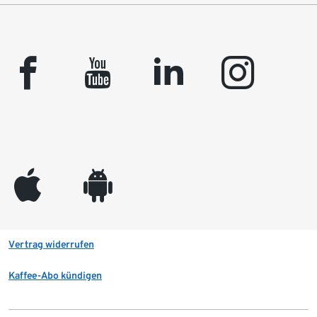
facebook
youtube
linkedin
instagram
appleinc
android
Vertrag widerrufen
Kaffee-Abo kündigen