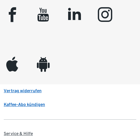
facebook
youtube
linkedin
instagram
appleinc
android
Vertrag widerrufen
Kaffee-Abo kündigen
Service & Hilfe