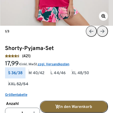
1/3
Shorty-Pyjama-Set
(421)
17,99
inkl. MwSt.
zzgl. Versandkosten
€
S 36/38
M 40/42
L 44/46
XL 48/50
XXL 52/54
Größentabelle
Anzahl
In den Warenkorb