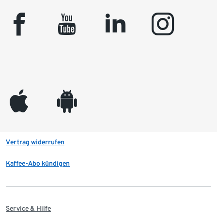
facebook
youtube
linkedin
instagram
appleinc
android
Vertrag widerrufen
Kaffee-Abo kündigen
Service & Hilfe