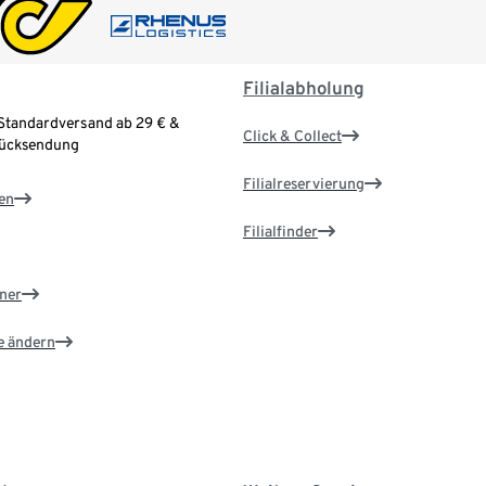
Filialabholung
Standardversand ab 29 € &
Click & Collect
Rücksendung
Filialreservierung
en
Filialfinder
ner
e ändern