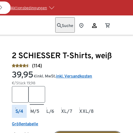
Aktionsbedingungen
Suche
2 SCHIESSER T-Shirts, weiß
(114)
39,95
inkl. MwSt.
inkl. Versandkosten
€
€/Stück
19,98
S/4
M/5
L/6
XL/7
XXL/8
Größentabelle