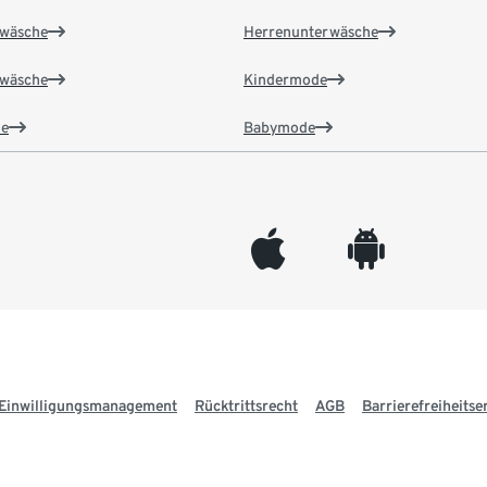
wäsche
Herrenunterwäsche
wäsche
Kindermode
e
Babymode
appleinc
android
Einwilligungsmanagement
Rücktrittsrecht
AGB
Barrierefreiheitse