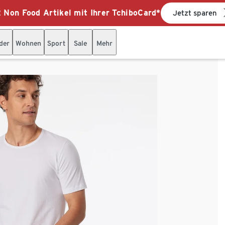
 Non Food Artikel mit Ihrer TchiboCard*
Jetzt sparen
der
Wohnen
Sport
Sale
Mehr