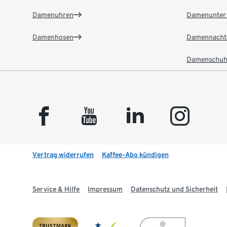
Damenuhren
Damenunter
Damenhosen
Damennacht
Damenschuh
facebook
youtube
linkedin
instagram
Vertrag widerrufen
Kaffee-Abo kündigen
Service & Hilfe
Impressum
Datenschutz und Sicherheit