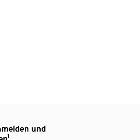
nmelden und
en¹