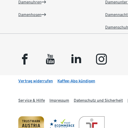
Damenuhren
Damenunter
Damenhosen
Damennacht
Damenschuh
facebook
youtube
linkedin
instagram
Vertrag widerrufen
Kaffee-Abo kündigen
Service & Hilfe
Impressum
Datenschutz und Sicherheit