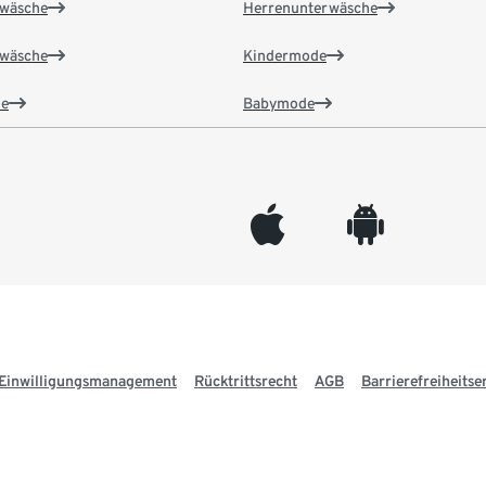
wäsche
Herrenunterwäsche
wäsche
Kindermode
e
Babymode
appleinc
android
Einwilligungsmanagement
Rücktrittsrecht
AGB
Barrierefreiheitse