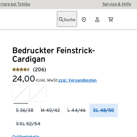
riere bei Tchibo
Service & Hilfe
Suche
Bedruckter Feinstrick-
Cardigan
(206)
24,00
inkl. MwSt.
zzgl. Versandkosten
€
S 36/38
M 40/42
L 44/46
XL 48/50
XXL 52/54
Größentabelle