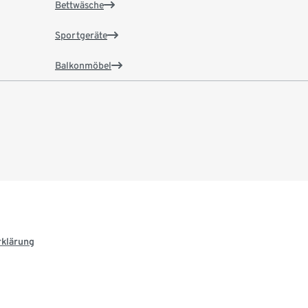
Bettwäsche
Sportgeräte
Balkonmöbel
rklärung