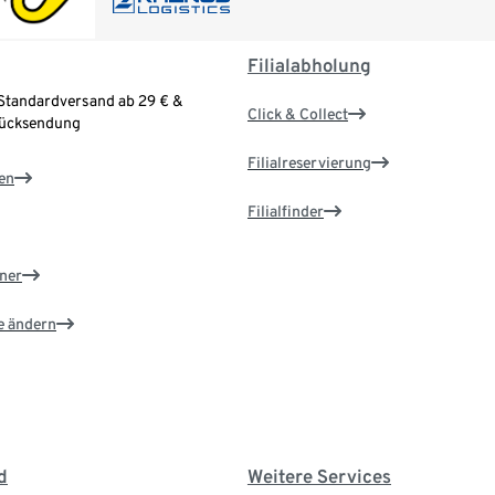
Filialabholung
Standardversand ab 29 € &
Click & Collect
Rücksendung
Filialreservierung
en
Filialfinder
ner
e ändern
d
Weitere Services