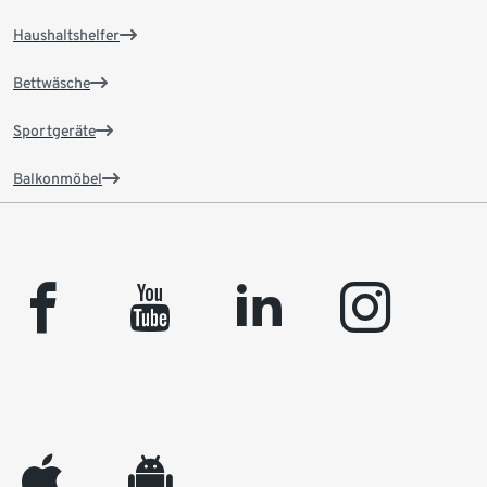
Haushaltshelfer
Bettwäsche
Sportgeräte
Balkonmöbel
facebook
youtube
linkedin
instagram
appleinc
android