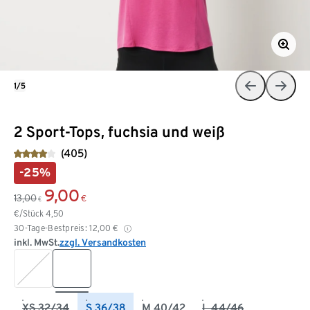
1/5
2 Sport-Tops, fuchsia und weiß
(405)
-25%
9,00
13,00
€
€
€/Stück
4,50
30-Tage-Bestpreis:
12,00
€
inkl. MwSt.
zzgl. Versandkosten
XS 32/34
S 36/38
M 40/42
L 44/46