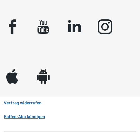
facebook
youtube
linkedin
instagram
appleinc
android
Vertrag widerrufen
Kaffee-Abo kündigen