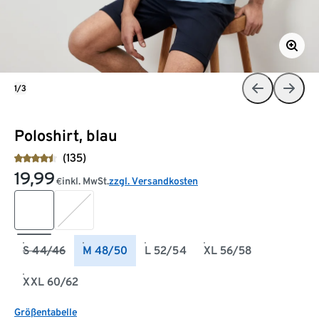
1/3
Poloshirt, blau
(135)
19,99
inkl. MwSt.
zzgl. Versandkosten
€
S 44/46
M 48/50
L 52/54
XL 56/58
XXL 60/62
Größentabelle