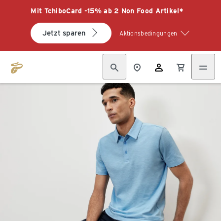
Mit TchiboCard -15% ab 2 Non Food Artikel*
Jetzt sparen
Aktionsbedingungen