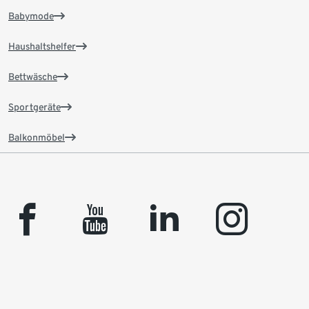
Babymode
Haushaltshelfer
Bettwäsche
Sportgeräte
Balkonmöbel
facebook
youtube
linkedin
instagram