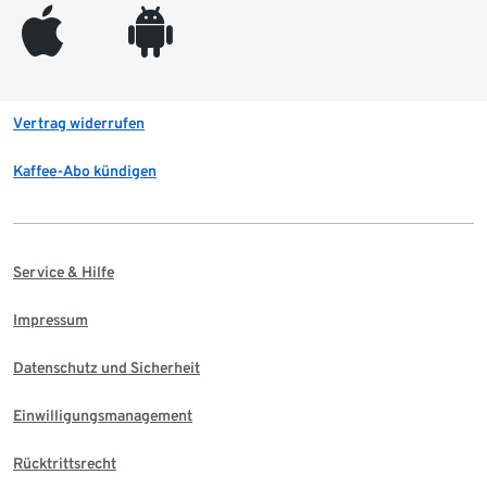
appleinc
android
Vertrag widerrufen
Kaffee-Abo kündigen
Service & Hilfe
Impressum
Datenschutz und Sicherheit
Einwilligungsmanagement
Rücktrittsrecht