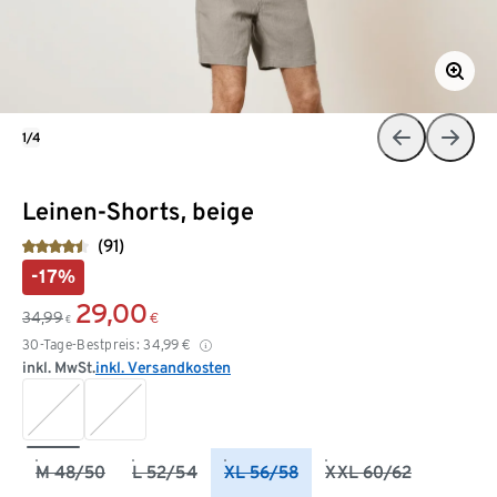
1/4
Leinen-Shorts, beige
(91)
-17%
29,00
34,99
€
€
30-Tage-Bestpreis:
34,99
€
inkl. MwSt.
inkl. Versandkosten
M 48/50
L 52/54
XL 56/58
XXL 60/62