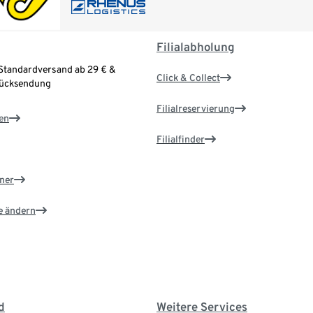
Filialabholung
Standardversand ab 29 € &
Click & Collect
Rücksendung
Filialreservierung
en
Filialfinder
ner
e ändern
d
Weitere Services