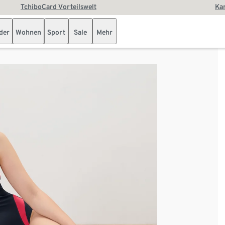
TchiboCard Vorteilswelt
Kar
der
Wohnen
Sport
Sale
Mehr