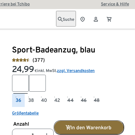
riere bei Tchibo
Service & Hilfe
Suche
Sport-Badeanzug, blau
(377)
24,99
inkl. MwSt.
zzgl. Versandkosten
€
36
38
40
42
44
46
48
Größentabelle
Anzahl
In den Warenkorb