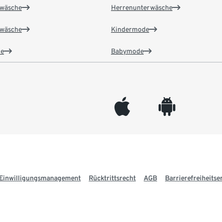
wäsche
Herrenunterwäsche
wäsche
Kindermode
e
Babymode
appleinc
android
Einwilligungsmanagement
Rücktrittsrecht
AGB
Barrierefreiheitse