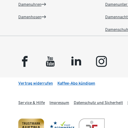
Damenuhren
Damenunter
Damenhosen
Damennacht
Damenschuh
facebook
youtube
linkedin
instagram
Vertrag widerrufen
Kaffee-Abo kündigen
Service & Hilfe
Impressum
Datenschutz und Sicherheit