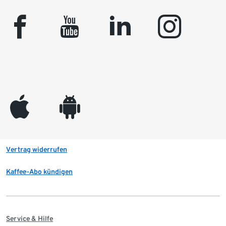
facebook
youtube
linkedin
instagram
appleinc
android
Vertrag widerrufen
Kaffee-Abo kündigen
Service & Hilfe