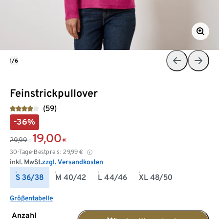
1/6
Feinstrickpullover
(59)
-36%
19,00
29,99
€
€
30-Tage-Bestpreis:
29,99
€
inkl. MwSt.
zzgl. Versandkosten
S 36/38
M 40/42
L 44/46
XL 48/50
Größentabelle
Anzahl