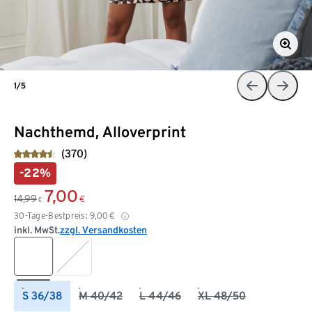
1/5
Nachthemd, Alloverprint
(370)
-22%
7,00
14,99
€
€
30-Tage-Bestpreis:
9,00
€
inkl. MwSt.
zzgl. Versandkosten
S 36/38
M 40/42
L 44/46
XL 48/50