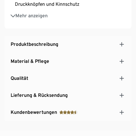
Druckknöpfen und Kinnschutz
Hochgeschlossener Kragen mit verstellbarer
Mehr anzeigen
Kapuze durch Kordelzug
2 Eingrifftaschen
Taille mit Tunnelzug
Ösen zur Belüftung unter den Achseln
Produktbeschreibung
Hinten länger geschnitten mit Gehschlitz
Material & Pflege
Qualität
Lieferung & Rücksendung
Kundenbewertungen