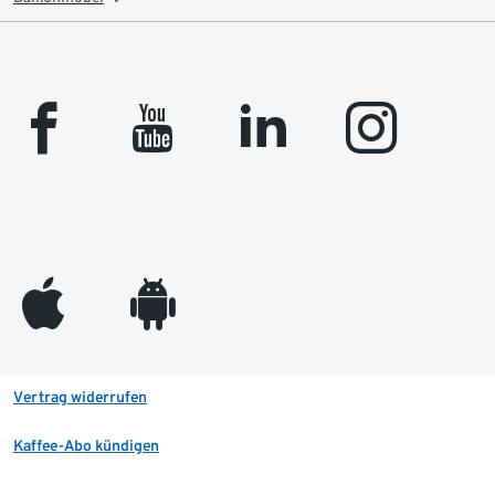
facebook
youtube
linkedin
instagram
appleinc
android
Vertrag widerrufen
Kaffee-Abo kündigen