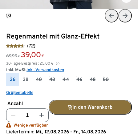
1/3
Regenmantel mit Glanz-Effekt
(72)
39,00
69,99
€
€
30-Tage-Bestpreis:
25,00
€
inkl. MwSt.
inkl. Versandkosten
36
38
40
42
44
46
48
50
Größentabelle
Anzahl
In den Warenkorb
Wenige verfügbar
Liefertermin:
Mi., 12.08.2026 - Fr., 14.08.2026