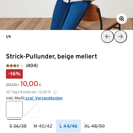
1/4
Strick-Pullunder, beige meliert
(404)
-16%
10,00
20,00
€
€
30-Tage-Bestpreis:
12,00
€
inkl. MwSt.
zzgl. Versandkosten
S 36/38
M 40/42
L 44/46
XL 48/50