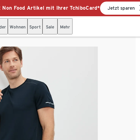
 Non Food Artikel mit Ihrer TchiboCard*
Jetzt sparen
der
Wohnen
Sport
Sale
Mehr