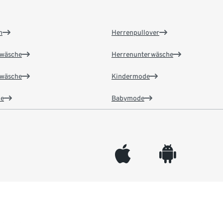
n
Herrenpullover
wäsche
Herrenunterwäsche
wäsche
Kindermode
e
Babymode
appleinc
android