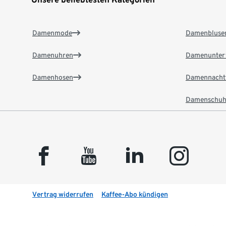
Damenmode
Damenbluse
Damenuhren
Damenunter
Damenhosen
Damennacht
Damenschuh
facebook
youtube
linkedin
instagram
Vertrag widerrufen
Kaffee-Abo kündigen