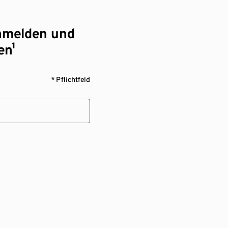
nmelden und
en¹
* Pflichtfeld