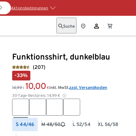
Aktionsbedingungen
Suche
Funktionsshirt, dunkelblau
(207)
-33%
10,00
14,99
inkl. MwSt.
zzgl. Versandkosten
€
€
30-Tage-Bestpreis:
14,99
€
S 44/46
M 48/50
L 52/54
XL 56/58