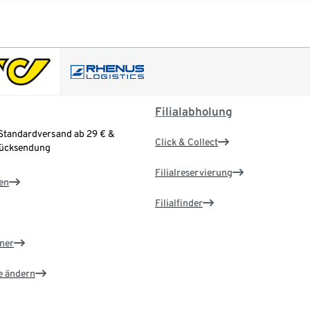
Filialabholung
Standardversand ab 29 € &
Click & Collect
Rücksendung
Filialreservierung
en
Filialfinder
ner
e ändern