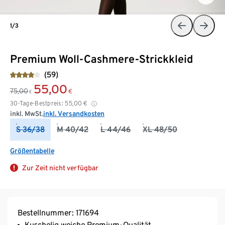
1/3
Premium Woll-Cashmere-Strickkleid
(59)
55,00
75,00
€
€
30-Tage-Bestpreis:
55,00
€
inkl. MwSt.
inkl. Versandkosten
S 36/38
M 40/42
L 44/46
XL 48/50
Größentabelle
Zur Zeit nicht verfügbar
Bestellnummer: 171694
Kuschelig weiche Premium-Qualität