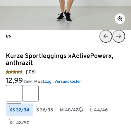
1/6
Kurze Sportleggings »ActivePower«,
anthrazit
(106)
12,99
inkl. MwSt.
zzgl. Versandkosten
€
XS 32/34
S 36/38
M 40/42
L 44/46
XL 48/50