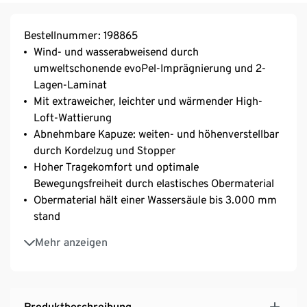
Bestellnummer: 198865
Wind- und wasserabweisend durch
umweltschonende evoPel-Imprägnierung und 2-
Lagen-Laminat
Mit extraweicher, leichter und wärmender High-
Loft-Wattierung
Abnehmbare Kapuze: weiten- und höhenverstellbar
durch Kordelzug und Stopper
Hoher Tragekomfort und optimale
Bewegungsfreiheit durch elastisches Obermaterial
Obermaterial hält einer Wassersäule bis 3.000 mm
stand
Reißverschluss mit durchgehendem Untertritt und
Mehr anzeigen
Kinnschutz
Reißverschlusstasche am Arm
4 Reißverschlusstaschen vorne
Hochschließender Kragen
Produktbeschreibung