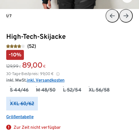
1/7
High-Tech-Skijacke
(52)
-10%
89,00
129,99
€
€
30-Tage-Bestpreis:
99,00
€
inkl. MwSt.
inkl. Versandkosten
S 44/46
M 48/50
L 52/54
XL 56/58
XXL 60/62
Größentabelle
Zur Zeit nicht verfügbar