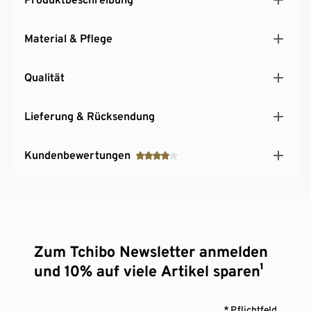
Ärmelabschluss mit Klettverschluss
weitenverstellbar
Material & Pflege
Elastisches Bündchen mit Daumenloch am
Ärmelabschluss
Qualität
Ventilation unter dem Arm mit Reißverschluss
Abnehmbarer, wasserdichter Schneefang mit
rutschhemmender Gummierung und Druckknöpfen
Lieferung & Rücksendung
zur Weitenregulierung
3M™ Thinsulate™ Insulation: optimale
Kundenbewertungen
Wärmeisolierung
Zum Tchibo Newsletter anmelden
und 10% auf viele Artikel sparen¹
* Pflichtfeld