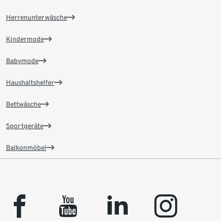
Herrenunterwäsche
Kindermode
Babymode
Haushaltshelfer
Bettwäsche
Sportgeräte
Balkonmöbel
facebook
youtube
linkedin
instagram