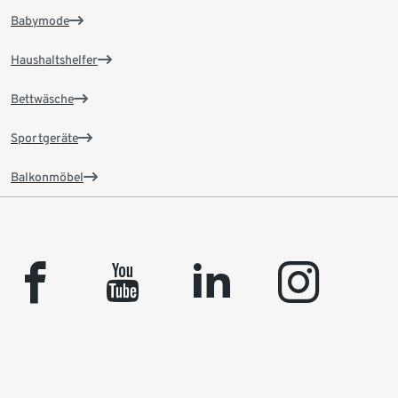
Babymode
Haushaltshelfer
Bettwäsche
Sportgeräte
Balkonmöbel
facebook
youtube
linkedin
instagram