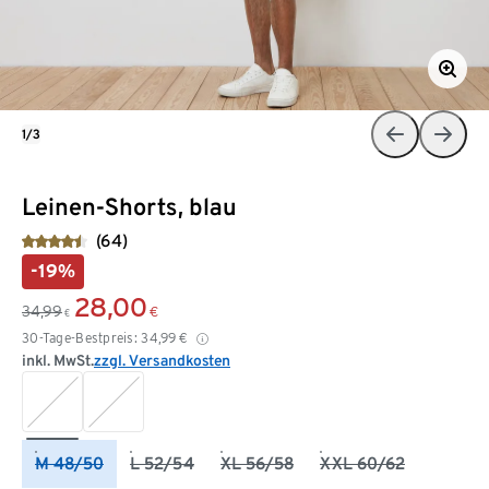
1/3
Leinen-Shorts, blau
(64)
-19%
28,00
34,99
€
€
30-Tage-Bestpreis:
34,99
€
inkl. MwSt.
zzgl. Versandkosten
M 48/50
L 52/54
XL 56/58
XXL 60/62