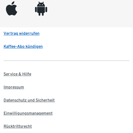
appleinc
android
Vertrag widerrufen
Kaffee-Abo kündigen
Service & Hilfe
Impressum
Datenschutz und Sicherheit
Einwilligungsmanagement
Rücktrittsrecht