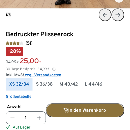
1/5
Bedruckter Plisseerock
(51)
-28%
25,00
34,99
€
€
30-Tage-Bestpreis:
34,99
€
inkl. MwSt.
zzgl. Versandkosten
XS 32/34
S 36/38
M 40/42
L 44/46
Größentabelle
Anzahl
In den Warenkorb
Auf Lager