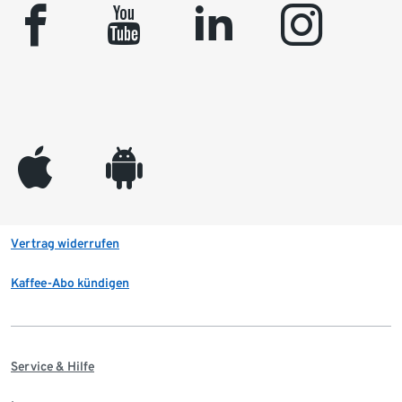
facebook
youtube
linkedin
instagram
appleinc
android
Vertrag widerrufen
Kaffee-Abo kündigen
Service & Hilfe