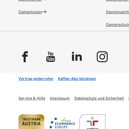
Damenhosen
Damennacht
Damenschuh
facebook
youtube
linkedin
instagram
Vertrag widerrufen
Kaffee-Abo kündigen
Service & Hilfe
Impressum
Datenschutz und Sicherheit