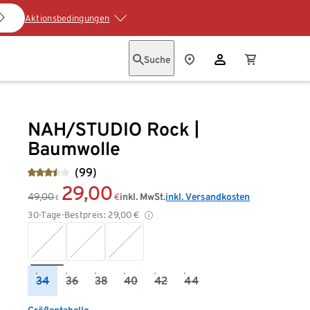
Aktionsbedingungen
Suche
NAH/STUDIO Rock |
Baumwolle
(99)
29,00
49,00
inkl. MwSt.
inkl. Versandkosten
€
€
30-Tage-Bestpreis:
29,00
€
34
36
38
40
42
44