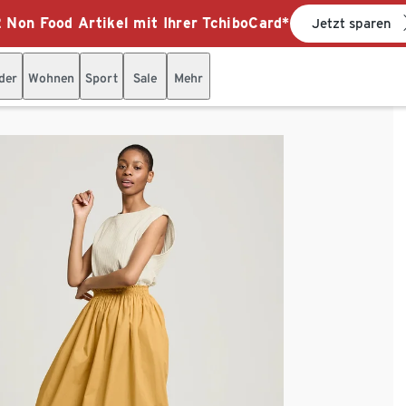
 Non Food Artikel mit Ihrer TchiboCard*
Jetzt sparen
der
Wohnen
Sport
Sale
Mehr