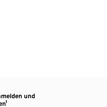
nmelden und
en¹