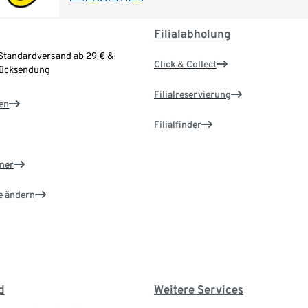
Filialabholung
Standardversand ab 29 € &
Click & Collect
Rücksendung
Filialreservierung
en
Filialfinder
ner
e ändern
d
Weitere Services