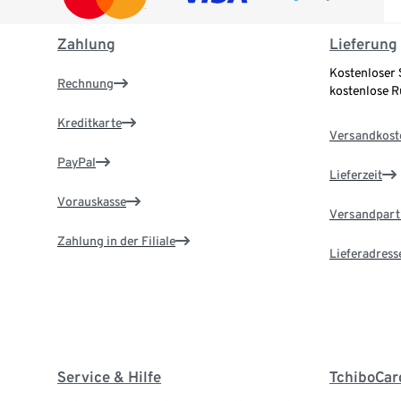
Zahlung
Lieferung
Kostenloser 
Rechnung
kostenlose 
Kreditkarte
Versandkost
PayPal
Lieferzeit
Vorauskasse
Versandpart
Zahlung in der Filiale
Lieferadress
Service & Hilfe
TchiboCar