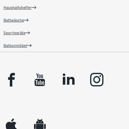
Haushaltshelfer
Bettwäsche
Sportgeräte
Balkonmöbel
facebook
youtube
linkedin
instagram
appleinc
android