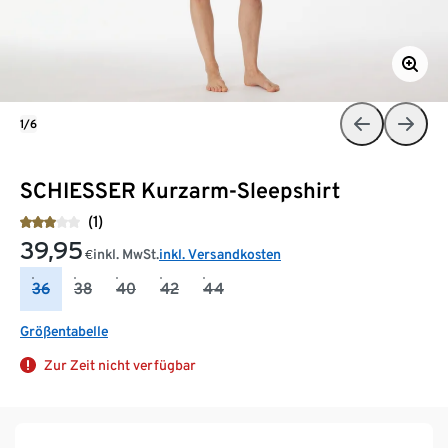
1/6
SCHIESSER Kurzarm-Sleepshirt
(1)
39,95
inkl. MwSt.
inkl. Versandkosten
€
36
38
40
42
44
Größentabelle
Zur Zeit nicht verfügbar