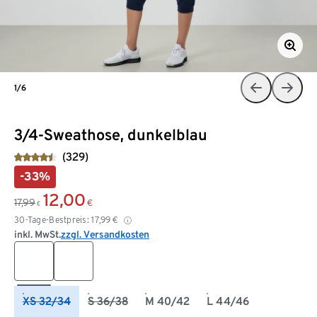
1/6
3/4-Sweathose, dunkelblau
(329)
-33%
12,00
17,99
€
€
30-Tage-Bestpreis:
17,99
€
inkl. MwSt.
zzgl. Versandkosten
XS 32/34
S 36/38
M 40/42
L 44/46