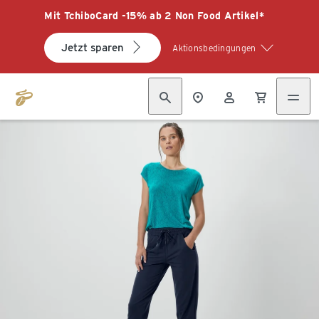
Mit TchiboCard -15% ab 2 Non Food Artikel*
Jetzt sparen
Aktionsbedingungen