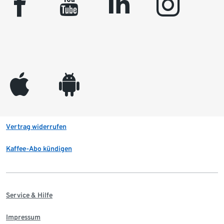
facebook
youtube
linkedin
instagram
appleinc
android
Vertrag widerrufen
Kaffee-Abo kündigen
Service & Hilfe
Impressum