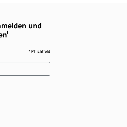
nmelden und
en¹
* Pflichtfeld