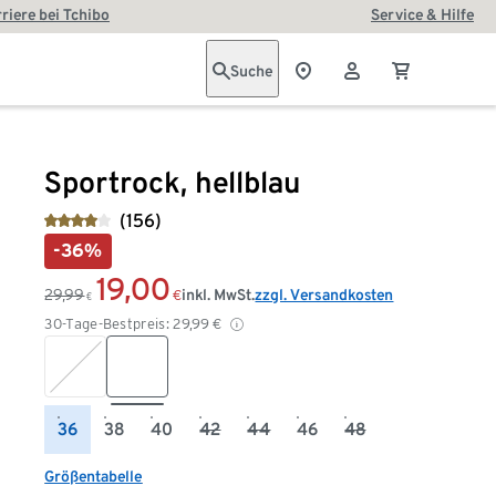
riere bei Tchibo
Service & Hilfe
Suche
Sportrock, hellblau
(156)
-36%
19,00
29,99
inkl. MwSt.
zzgl. Versandkosten
€
€
30-Tage-Bestpreis:
29,99
€
36
38
40
42
44
46
48
Größentabelle