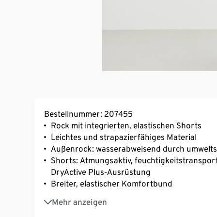
Bestellnummer: 207455
Rock mit integrierten, elastischen Shorts
Leichtes und strapazierfähiges Material
Außenrock: wasserabweisend durch umwelt
Shorts: Atmungsaktiv, feuchtigkeitstranspor
DryActive Plus-Ausrüstung
Breiter, elastischer Komfortbund
Shorts: Eingrifftasche auf der linken Seite
Mehr anzeigen
Softes, elastisches Material mit der Faser C