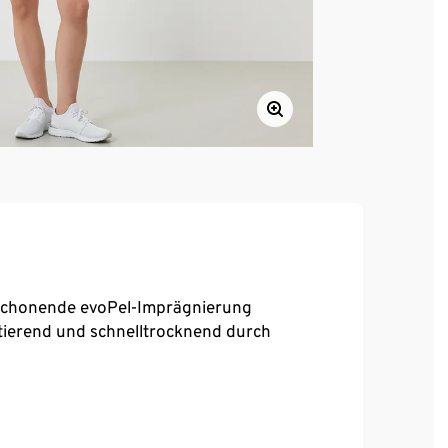
schonende evoPel-Imprägnierung
tierend und schnelltrocknend durch
reora® – für optimale Bewegungsfreiheit