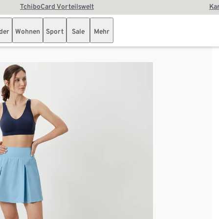
TchiboCard Vorteilswelt
Kar
der
Wohnen
Sport
Sale
Mehr