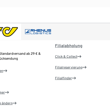
Filialabholung
Standardversand ab 29 € &
Click & Collect
Rücksendung
Filialreservierung
en
Filialfinder
ner
e ändern