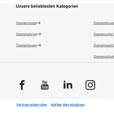
Unsere beliebtesten Kategorien
Damenmode
Damenbluse
Damenuhren
Damenunter
Damenhosen
Damennacht
Damenschuh
facebook
youtube
linkedin
instagram
Vertrag widerrufen
Kaffee-Abo kündigen