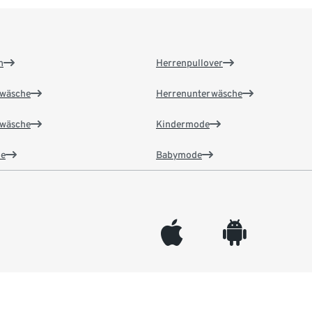
n
Herrenpullover
wäsche
Herrenunterwäsche
wäsche
Kindermode
e
Babymode
appleinc
android