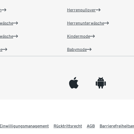
n
Herrenpullover
wäsche
Herrenunterwäsche
wäsche
Kindermode
e
Babymode
appleinc
android
Einwilligungsmanagement
Rücktrittsrecht
AGB
Barrierefreiheitse