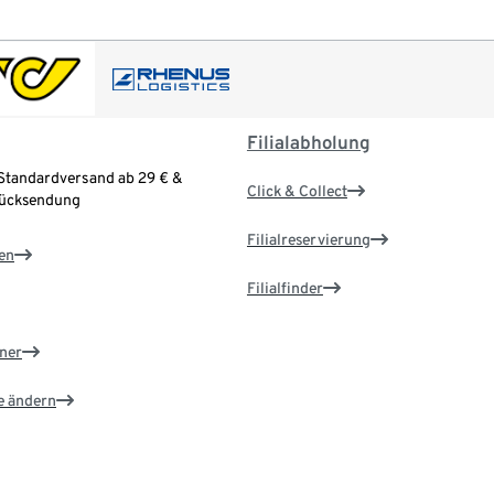
Filialabholung
Standardversand ab 29 € &
Click & Collect
Rücksendung
Filialreservierung
en
Filialfinder
ner
e ändern