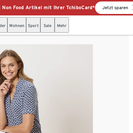
 Non Food Artikel mit Ihrer TchiboCard*
Jetzt sparen
der
Wohnen
Sport
Sale
Mehr