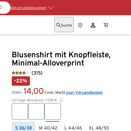
Aktionsbedingungen
Suche
Blusenshirt mit Knopfleiste,
Minimal-Alloverprint
(315)
-22%
14,00
17,99
inkl. MwSt.
zzgl. Versandkosten
€
€
30-Tage-Bestpreis:
17,99
€
S 36/38
M 40/42
L 44/46
XL 48/50