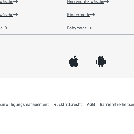
wäsche
Herrenunterwäsche
wäsche
Kindermode
e
Babymode
appleinc
android
Einwilligungsmanagement
Rücktrittsrecht
AGB
Barrierefreiheitse