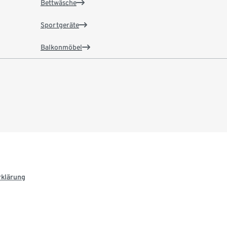
Bettwäsche
Sportgeräte
Balkonmöbel
rklärung