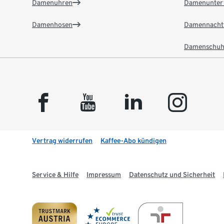
Damenuhren
Damenunter
Damenhosen
Damennacht
Damenschuh
facebook
youtube
linkedin
instagram
Vertrag widerrufen
Kaffee-Abo kündigen
Service & Hilfe
Impressum
Datenschutz und Sicherheit