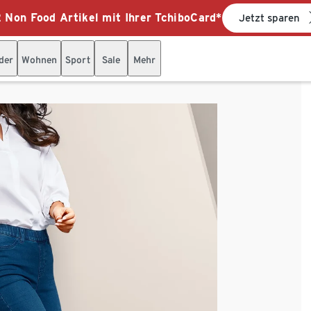
 Non Food Artikel mit Ihrer TchiboCard*
Jetzt sparen
der
Wohnen
Sport
Sale
Mehr