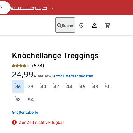
Aktionsbedingungen
Suche
Knöchellange Treggings
(624)
24,99
inkl. MwSt.
zzgl. Versandkosten
€
36
38
40
42
44
46
48
50
52
54
Größentabelle
Zur Zeit nicht verfügbar