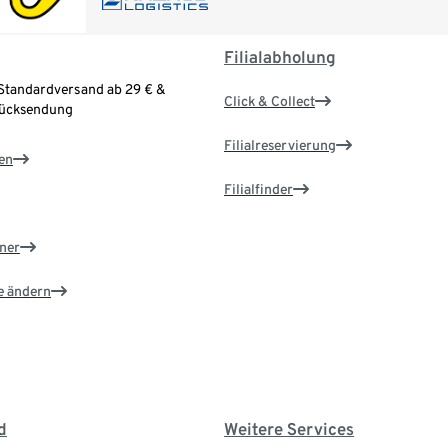
Filialabholung
Standardversand ab 29 € &
Click & Collect
Rücksendung
Filialreservierung
en
Filialfinder
ner
e ändern
d
Weitere Services