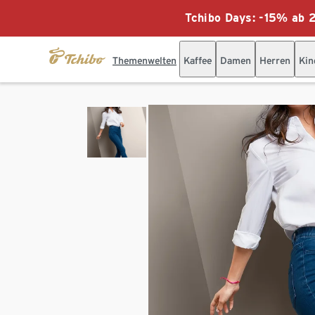
Tchibo Days: -15% ab 2
Themenwelten
Kaffee
Damen
Herren
Kin