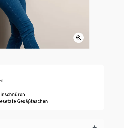
il
 Einschnüren
fgesetzte Gesäßtaschen