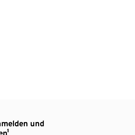
nmelden und
en¹