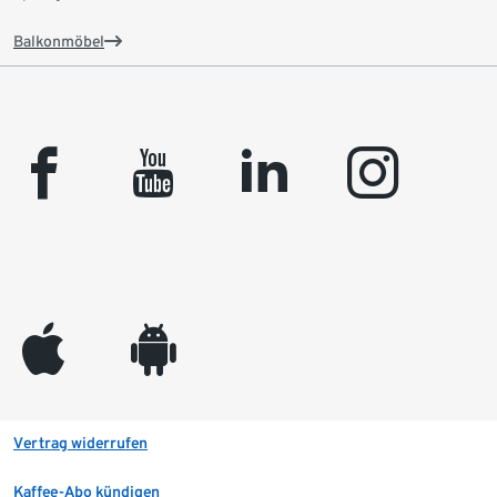
Balkonmöbel
facebook
youtube
linkedin
instagram
appleinc
android
Vertrag widerrufen
Kaffee-Abo kündigen