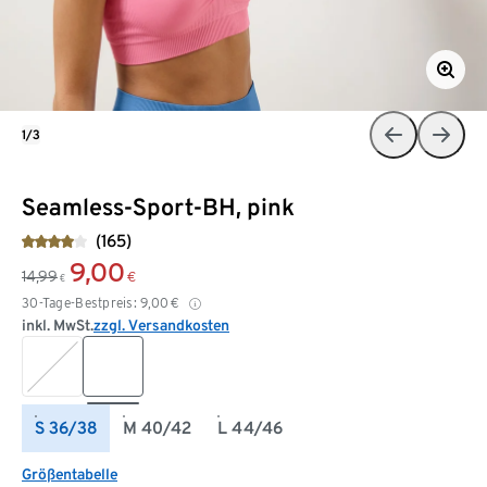
1/3
Seamless-Sport-BH, pink
(165)
9,00
14,99
€
€
30-Tage-Bestpreis:
9,00
€
inkl. MwSt.
zzgl. Versandkosten
S 36/38
M 40/42
L 44/46
Größentabelle