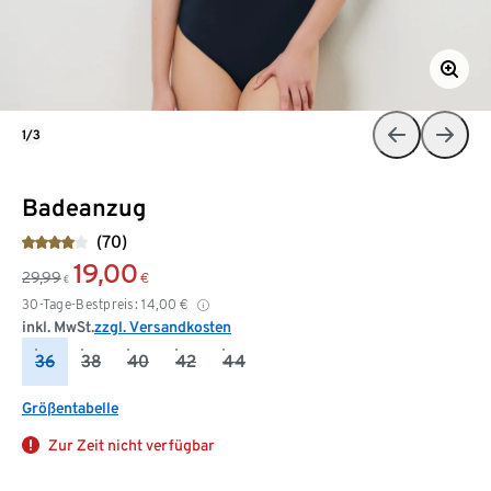
1/3
Badeanzug
(70)
19,00
29,99
€
€
30-Tage-Bestpreis:
14,00
€
inkl. MwSt.
zzgl. Versandkosten
36
38
40
42
44
Größentabelle
Zur Zeit nicht verfügbar