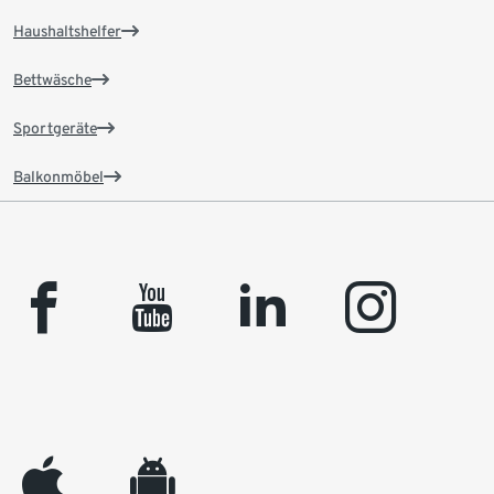
Haushaltshelfer
Bettwäsche
Sportgeräte
Balkonmöbel
facebook
youtube
linkedin
instagram
appleinc
android