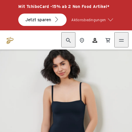
Mit TchiboCard -15% ab 2 Non Food Artikel*
Jetzt sparen
Aktionsbedingungen