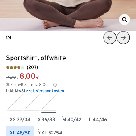
1/4
Sportshirt, offwhite
(207)
8,00
14,99
€
€
30-Tage-Bestpreis:
8,00
€
inkl. MwSt.
zzgl. Versandkosten
XS 32/34
S 36/38
M 40/42
L 44/46
XL 48/50
XXL 52/54