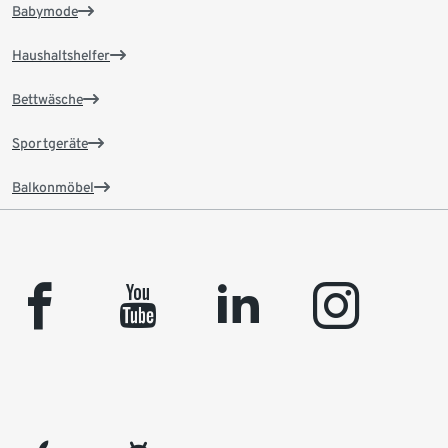
Babymode
Haushaltshelfer
Bettwäsche
Sportgeräte
Balkonmöbel
facebook
youtube
linkedin
instagram