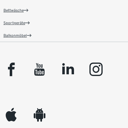
Bettwäsche
Sportgeräte
Balkonmöbel
facebook
youtube
linkedin
instagram
appleinc
android