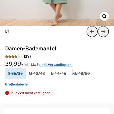
1/4
Damen-Bademantel
(139)
39,99
inkl. MwSt.
inkl. Versandkosten
€
S 36/38
M 40/42
L 44/46
XL 48/50
Größentabelle
Zur Zeit nicht verfügbar