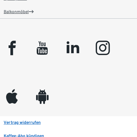
Balkonmöbel
facebook
youtube
linkedin
instagram
appleinc
android
Vertrag widerrufen
Kaffee-Abo kündigen