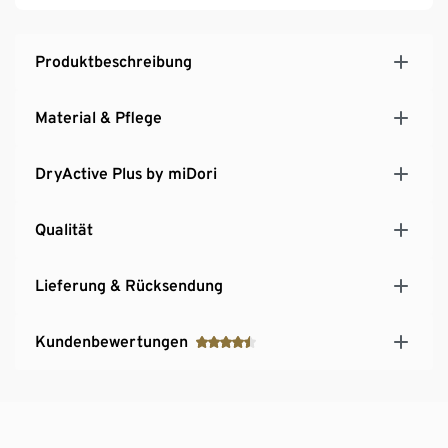
Reißverschluss mit Kinnschutz
Weitenverstellbarer Saum durch Kordelzug mit
Stopper
Produktbeschreibung
Verlängerte Rückenpartie und abgerundeter Saum
Taillierter Schnitt
Material & Pflege
Mit recyceltem Material
DryActive Plus by miDori
Qualität
Lieferung & Rücksendung
Kundenbewertungen