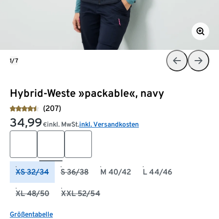
1/7
Hybrid-Weste »packable«, navy
(207)
34,99
inkl. MwSt.
inkl. Versandkosten
€
XS 32/34
S 36/38
M 40/42
L 44/46
XL 48/50
XXL 52/54
Größentabelle