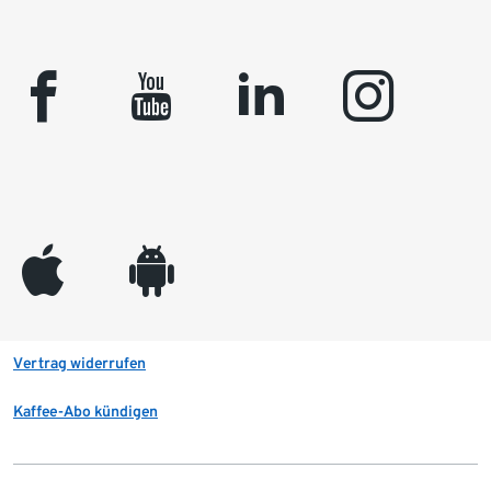
facebook
youtube
linkedin
instagram
appleinc
android
Vertrag widerrufen
Kaffee-Abo kündigen