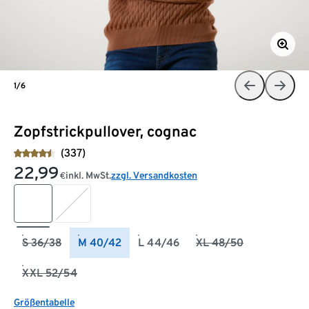
1/6
Zopfstrickpullover, cognac
(337)
22,99
inkl. MwSt.
zzgl. Versandkosten
€
S 36/38
M 40/42
L 44/46
XL 48/50
XXL 52/54
Größentabelle