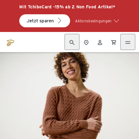
Mit TchiboCard -15% ab 2 Non Food Artikel*
Jetzt sparen
Aktionsbedingungen