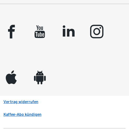
facebook
youtube
linkedin
instagram
appleinc
android
Vertrag widerrufen
Kaffee-Abo kündigen