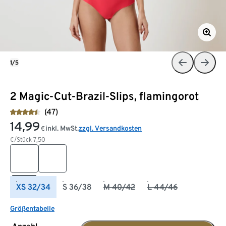
1/5
2 Magic-Cut-Brazil-Slips, flamingorot
(47)
14,99
inkl. MwSt.
zzgl. Versandkosten
€
€/Stück
7,50
XS 32/34
S 36/38
M 40/42
L 44/46
Größentabelle