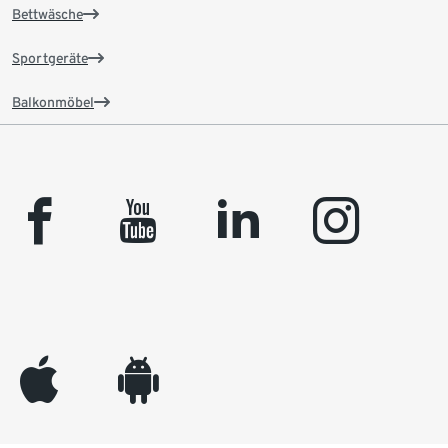
Bettwäsche
Sportgeräte
Balkonmöbel
facebook
youtube
linkedin
instagram
appleinc
android