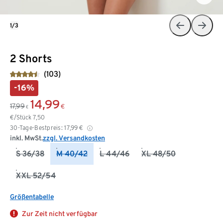
1/3
2 Shorts
(103)
-16%
14,99
17,99
€
€
€/Stück
7,50
30-Tage-Bestpreis:
17,99
€
inkl. MwSt.
zzgl. Versandkosten
S 36/38
M 40/42
L 44/46
XL 48/50
XXL 52/54
Größentabelle
Zur Zeit nicht verfügbar