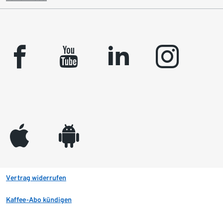
facebook
youtube
linkedin
instagram
appleinc
android
Vertrag widerrufen
Kaffee-Abo kündigen