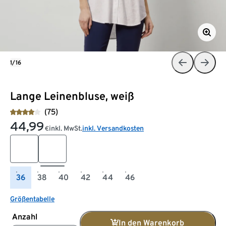
1/16
Lange Leinenbluse, weiß
(75)
44,99
inkl. MwSt.
inkl. Versandkosten
€
36
38
40
42
44
46
Größentabelle
Anzahl
In den Warenkorb