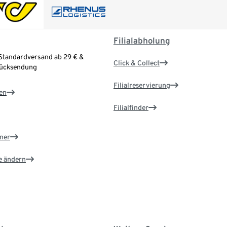
Filialabholung
Standardversand ab 29 € &
Click & Collect
Rücksendung
Filialreservierung
en
Filialfinder
ner
e ändern