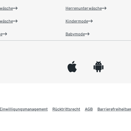
wäsche
Herrenunterwäsche
wäsche
Kindermode
e
Babymode
appleinc
android
Einwilligungsmanagement
Rücktrittsrecht
AGB
Barrierefreiheitse