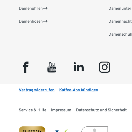
Damenuhren
Damenunter
Damenhosen
Damennacht
Damenschuh
facebook
youtube
linkedin
instagram
Vertrag widerrufen
Kaffee-Abo kündigen
Service & Hilfe
Impressum
Datenschutz und Sicherheit