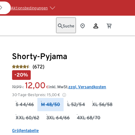
Aktionsbedingungen
Suche
Shorty-Pyjama
(672)
-20%
12,00
19,99
inkl. MwSt.
zzgl. Versandkosten
€
€
30-Tage-Bestpreis:
15,00
€
S 44/46
M 48/50
L 52/54
XL 56/58
XXL 60/62
3XL 64/66
4XL 68/70
Größentabelle