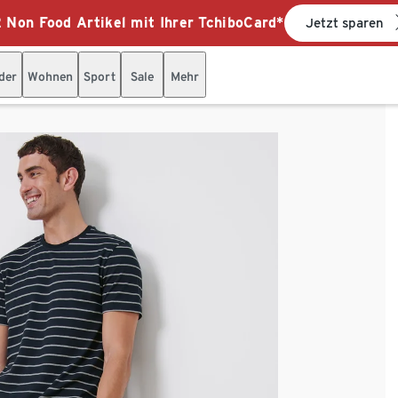
 Non Food Artikel mit Ihrer TchiboCard*
Jetzt sparen
der
Wohnen
Sport
Sale
Mehr