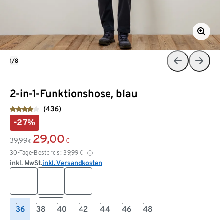
1/8
2-in-1-Funktionshose, blau
(436)
-27%
29,00
39,99
€
€
30-Tage-Bestpreis:
39,99
€
inkl. MwSt.
inkl. Versandkosten
36
38
40
42
44
46
48