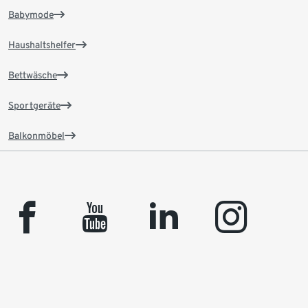
Babymode
Haushaltshelfer
Bettwäsche
Sportgeräte
Balkonmöbel
facebook
youtube
linkedin
instagram