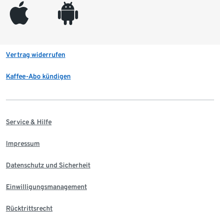
appleinc
android
Vertrag widerrufen
Kaffee-Abo kündigen
Service & Hilfe
Impressum
Datenschutz und Sicherheit
Einwilligungsmanagement
Rücktrittsrecht