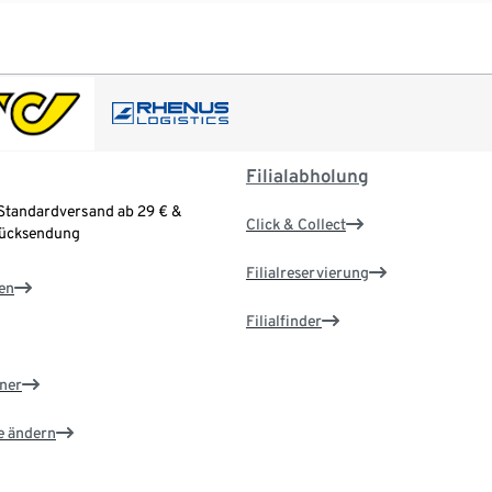
Filialabholung
Standardversand ab 29 € &
Click & Collect
Rücksendung
Filialreservierung
en
Filialfinder
ner
e ändern