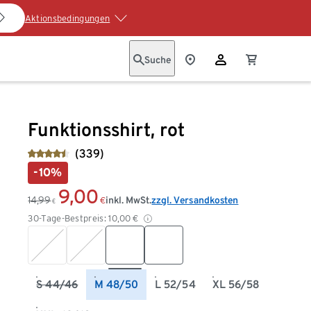
Aktionsbedingungen
Suche
Funktionsshirt, rot
(339)
-10%
9,00
14,99
inkl. MwSt.
zzgl. Versandkosten
€
€
30-Tage-Bestpreis:
10,00
€
S 44/46
M 48/50
L 52/54
XL 56/58