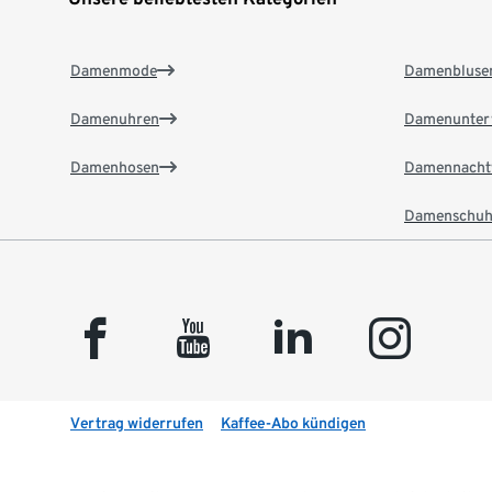
Damenmode
Damenbluse
Damenuhren
Damenunter
Damenhosen
Damennacht
Damenschuh
facebook
youtube
linkedin
instagram
Vertrag widerrufen
Kaffee-Abo kündigen