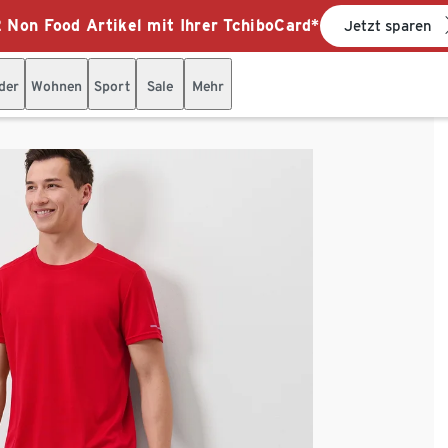
 Non Food Artikel mit Ihrer TchiboCard*
Jetzt sparen
der
Wohnen
Sport
Sale
Mehr