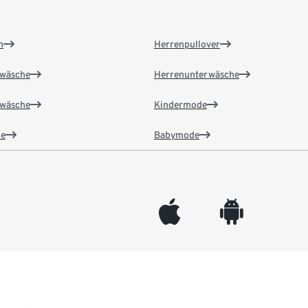
n
Herrenpullover
wäsche
Herrenunterwäsche
wäsche
Kindermode
e
Babymode
appleinc
android