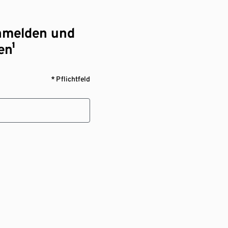
nmelden und
en¹
* Pflichtfeld