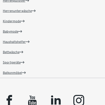
Herrenpullover
Herrenunterwäsche
Kindermode
Babymode
Haushaltshelfer
Bettwäsche
Sportgeräte
Balkonmöbel
facebook
youtube
linkedin
instagram