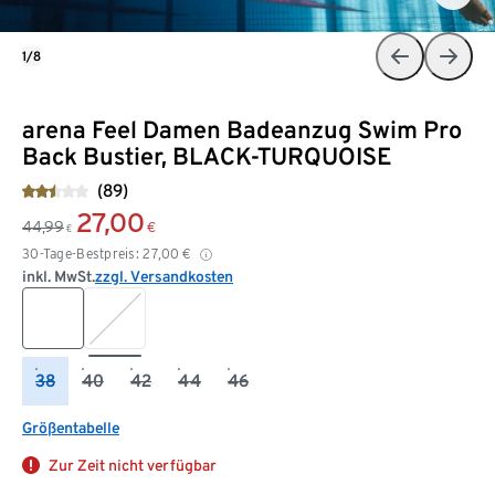
1/8
arena Feel Damen Badeanzug Swim Pro
Back Bustier, BLACK-TURQUOISE
(89)
27,00
44,99
€
€
30-Tage-Bestpreis:
27,00
€
inkl. MwSt.
zzgl. Versandkosten
38
40
42
44
46
Größentabelle
Zur Zeit nicht verfügbar