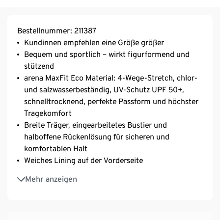
Bestellnummer: 211387
Kundinnen empfehlen eine Größe größer
Bequem und sportlich – wirkt figurformend und
stützend
arena MaxFit Eco Material: 4-Wege-Stretch, chlor-
und salzwasserbeständig, UV-Schutz UPF 50+,
schnelltrocknend, perfekte Passform und höchster
Tragekomfort
Breite Träger, eingearbeitetes Bustier und
halboffene Rückenlösung für sicheren und
komfortablen Halt
Weiches Lining auf der Vorderseite
Das Hauptmaterial dieses Produkts hat die OEKO-
Mehr anzeigen
TEX® STANDARD 100 Zertifizierung
Mit recyceltem Polyamid
Ideal für Fitness- und Freizeitschwimmerinnen