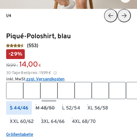
1/4
Piqué-Poloshirt, blau
(553)
-29%
14,00
19,99
€
€
30-Tage-Bestpreis:
19,99
€
inkl. MwSt.
zzgl. Versandkosten
S 44/46
M 48/50
L 52/54
XL 56/58
XXL 60/62
3XL 64/66
4XL 68/70
Größentabelle