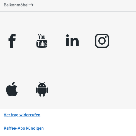
Balkonmöbel
facebook
youtube
linkedin
instagram
appleinc
android
Vertrag widerrufen
Kaffee-Abo kündigen