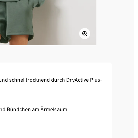
und schnelltrocknend durch DryActive Plus-
n und Bündchen am Ärmelsaum
 leicht fließend
reora® – für optimale Bewegungsfreiheit