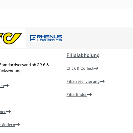
Filialabholung
Standardversand ab 29 € &
Click & Collect
Rücksendung
Filialreservierung
en
Filialfinder
ner
e ändern