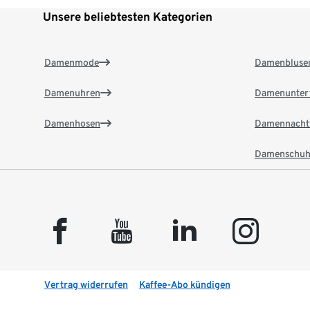
Unsere beliebtesten Kategorien
Damenmode
Damenbluse
Damenuhren
Damenunter
Damenhosen
Damennacht
Damenschuh
facebook
youtube
linkedin
instagram
Vertrag widerrufen
Kaffee-Abo kündigen