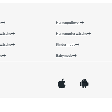
n
Herrenpullover
wäsche
Herrenunterwäsche
wäsche
Kindermode
e
Babymode
appleinc
android