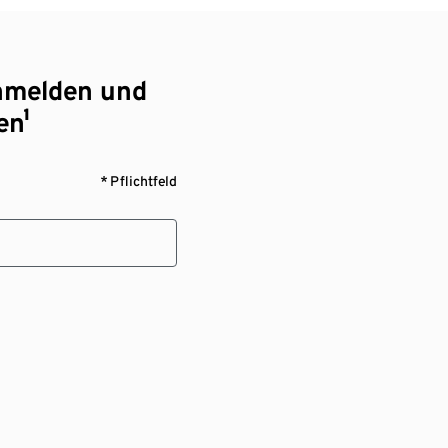
nmelden und
en¹
* Pflichtfeld