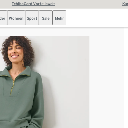
TchiboCard Vorteilswelt
Kar
der
Wohnen
Sport
Sale
Mehr