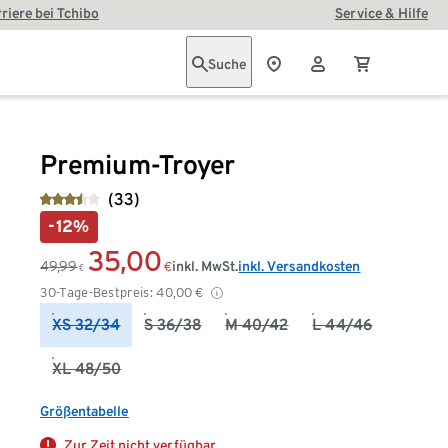
riere bei Tchibo
Service & Hilfe
Suche
Premium-Troyer
(33)
-12%
35,00
49,99
inkl. MwSt.
inkl. Versandkosten
€
€
30-Tage-Bestpreis:
40,00
€
XS 32/34
S 36/38
M 40/42
L 44/46
XL 48/50
Größentabelle
Zur Zeit nicht verfügbar