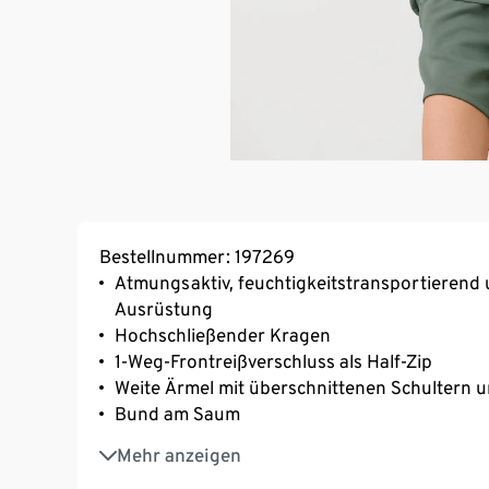
Bestellnummer: 197269
Atmungsaktiv, feuchtigkeitstransportierend 
Ausrüstung
Hochschließender Kragen
1-Weg-Frontreißverschluss als Half-Zip
Weite Ärmel mit überschnittenen Schulter
Bund am Saum
Mit der Faser TENCEL™ – besonders weich und
Mehr anzeigen
Softes, elastisches Material mit der Faser C