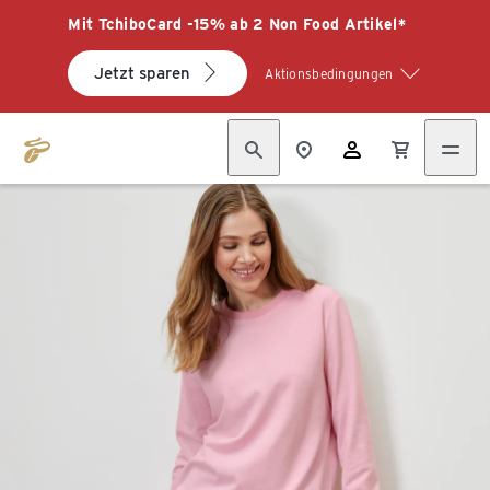
Mit TchiboCard -15% ab 2 Non Food Artikel*
Jetzt sparen
Aktionsbedingungen