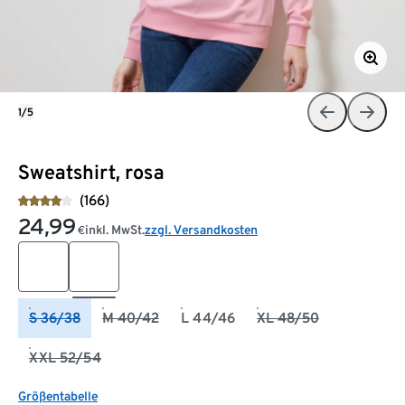
1/5
Sweatshirt, rosa
(166)
24,99
inkl. MwSt.
zzgl. Versandkosten
€
S 36/38
M 40/42
L 44/46
XL 48/50
XXL 52/54
Größentabelle