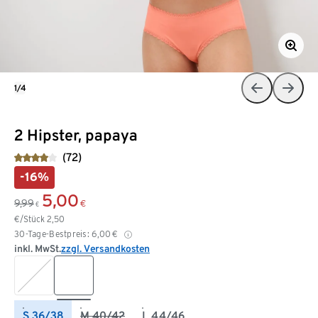
1/4
2 Hipster, papaya
(72)
-16%
5,00
9,99
€
€
€/Stück
2,50
30-Tage-Bestpreis:
6,00
€
inkl. MwSt.
zzgl. Versandkosten
S 36/38
M 40/42
L 44/46