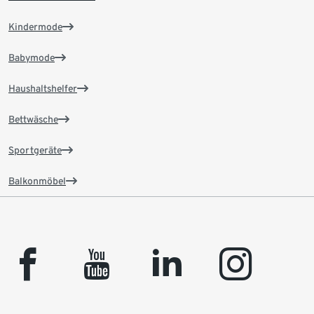
Kindermode
Babymode
Haushaltshelfer
Bettwäsche
Sportgeräte
Balkonmöbel
facebook
youtube
linkedin
instagram