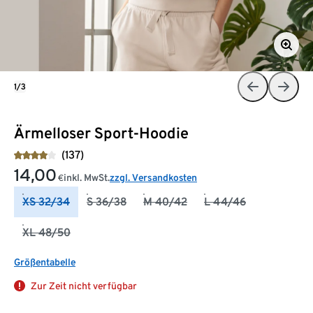
1/3
Ärmelloser Sport-Hoodie
(137)
14,00
inkl. MwSt.
zzgl. Versandkosten
€
XS 32/34
S 36/38
M 40/42
L 44/46
XL 48/50
Größentabelle
Zur Zeit nicht verfügbar