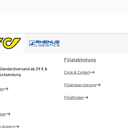
Filialabholung
Standardversand ab 29 € &
Click & Collect
Rücksendung
Filialreservierung
en
Filialfinder
ner
e ändern