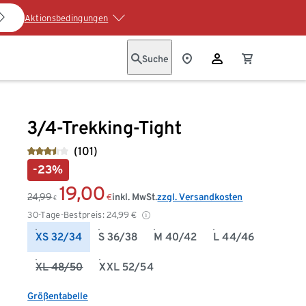
Aktionsbedingungen
Suche
3/4-Trekking-Tight
(101)
-23%
19,00
24,99
inkl. MwSt.
zzgl. Versandkosten
€
€
30-Tage-Bestpreis:
24,99
€
XS 32/34
S 36/38
M 40/42
L 44/46
XL 48/50
XXL 52/54
Größentabelle