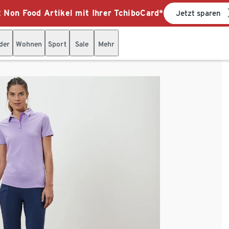
 Non Food Artikel mit Ihrer TchiboCard*
Jetzt sparen
der
Wohnen
Sport
Sale
Mehr