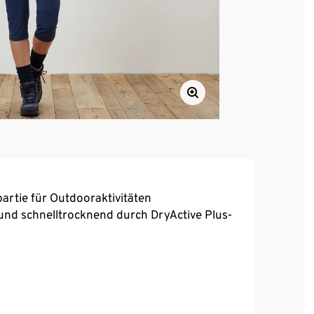
artie für Outdooraktivitäten
und schnelltrocknend durch DryActive Plus-
reora® – für optimale Bewegungsfreiheit und