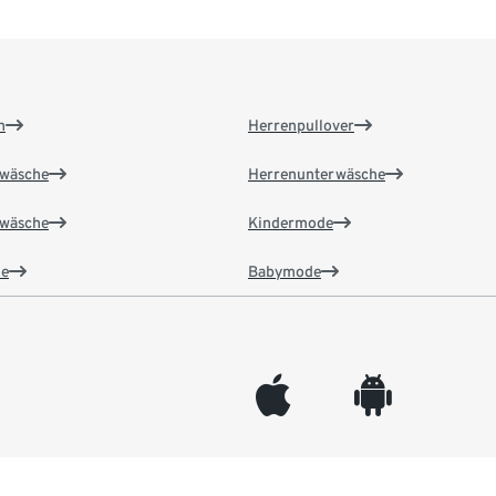
n
Herrenpullover
wäsche
Herrenunterwäsche
wäsche
Kindermode
e
Babymode
appleinc
android