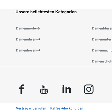
Unsere beliebtesten Kategorien
Damenmode
Damenbluse
Damenuhren
Damenunter
Damenhosen
Damennacht
Damenschuh
facebook
youtube
linkedin
instagram
Vertrag widerrufen
Kaffee-Abo kündigen