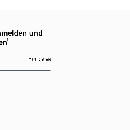
nmelden und
en¹
* Pflichtfeld